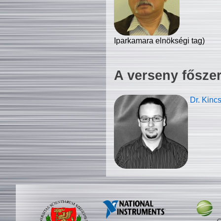
Iparkamara elnökségi tag)
A verseny fősze
Dr. Kinc