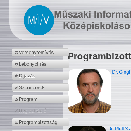
Versenyfelhívás
Programbizot
Lebonyolítás
Dr. Gingl
Díjazás
Szponzorok
Program
Regisztráció
Programbizottság
Dr. Pletl S