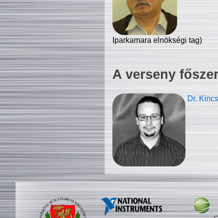
Iparkamara elnökségi tag)
A verseny fősze
Dr. Kinc