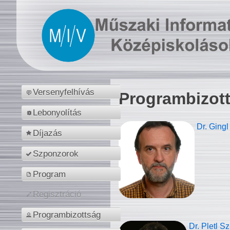
Versenyfelhívás
Programbizot
Lebonyolítás
Dr. Gingl
Díjazás
Szponzorok
Program
Regisztráció
Programbizottság
Dr. Pletl S