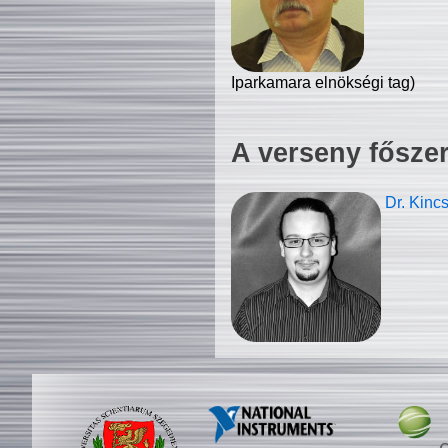
Iparkamara elnökségi tag)
A verseny fősze
Dr. Kinc