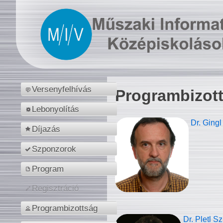
Versenyfelhívás
Programbizot
Lebonyolítás
Dr. Gingl
Díjazás
Szponzorok
Program
Regisztráció
Programbizottság
Dr. Pletl S