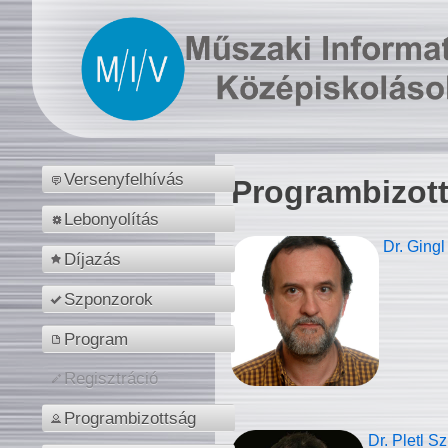
Versenyfelhívás
Programbizot
Lebonyolítás
Dr. Gingl
Díjazás
Szponzorok
Program
Regisztráció
Programbizottság
Dr. Pletl S