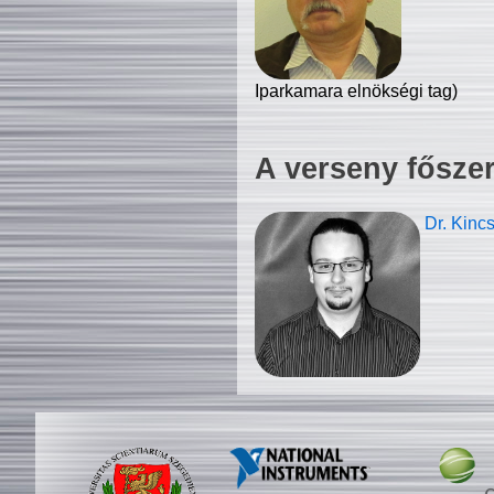
Iparkamara elnökségi tag)
A verseny fősze
Dr. Kinc