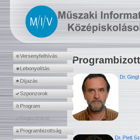
Versenyfelhívás
Programbizot
Lebonyolítás
Dr. Gingl
Díjazás
Szponzorok
Program
Regisztráció
Programbizottság
Dr. Pletl S