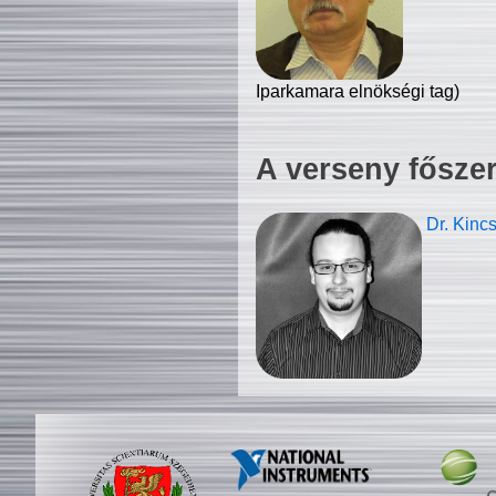
Iparkamara elnökségi tag)
A verseny fősze
Dr. Kinc