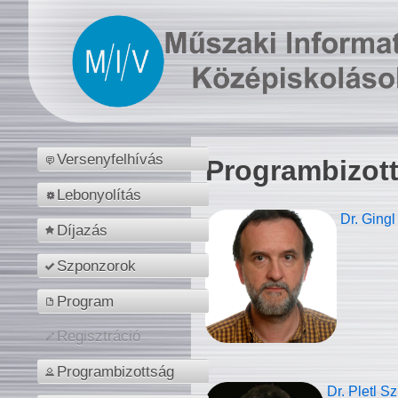
Versenyfelhívás
Programbizot
Lebonyolítás
Dr. Gingl
Díjazás
Szponzorok
Program
Regisztráció
Programbizottság
Dr. Pletl S