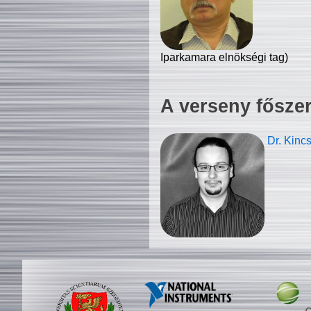
Iparkamara elnökségi tag)
A verseny fősze
Dr. Kinc