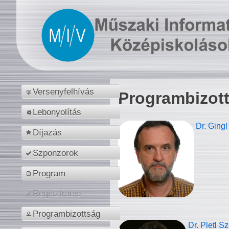
Versenyfelhívás
Programbizot
Lebonyolítás
Dr. Gingl
Díjazás
Szponzorok
Program
Regisztráció
Programbizottság
Dr. Pletl S