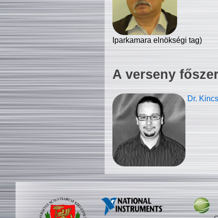
Iparkamara elnökségi tag)
A verseny fősze
Dr. Kinc