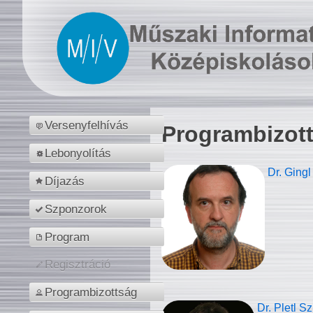
Versenyfelhívás
Programbizot
Lebonyolítás
Dr. Gingl
Díjazás
Szponzorok
Program
Regisztráció
Programbizottság
Dr. Pletl S