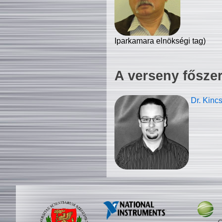
Iparkamara elnökségi tag)
A verseny fősze
Dr. Kinc