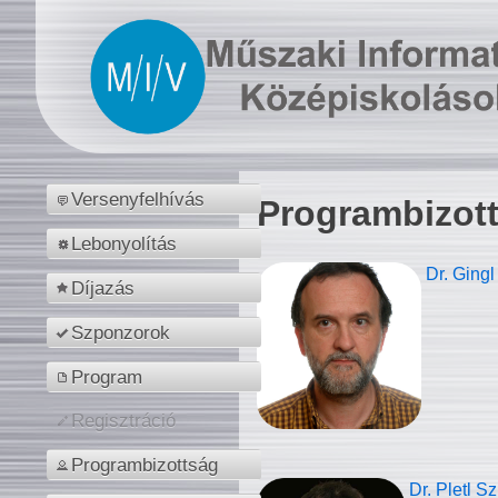
Versenyfelhívás
Programbizot
Lebonyolítás
Dr. Gingl
Díjazás
Szponzorok
Program
Regisztráció
Programbizottság
Dr. Pletl S