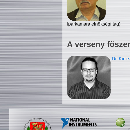
Iparkamara elnökségi tag)
A verseny fősze
Dr. Kinc