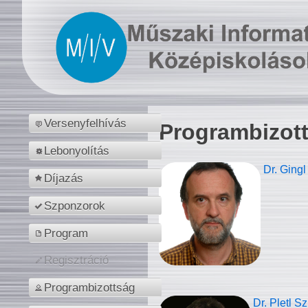
Versenyfelhívás
Programbizot
Lebonyolítás
Dr. Gingl
Díjazás
Szponzorok
Program
Regisztráció
Programbizottság
Dr. Pletl S