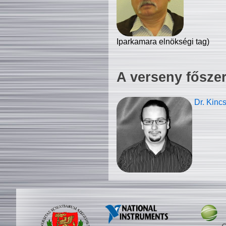
Iparkamara elnökségi tag)
A verseny fősze
Dr. Kinc