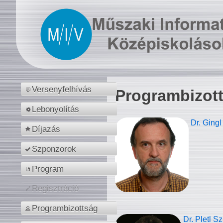
Versenyfelhívás
Programbizot
Lebonyolítás
Dr. Gingl
Díjazás
Szponzorok
Program
Regisztráció
Programbizottság
Dr. Pletl S