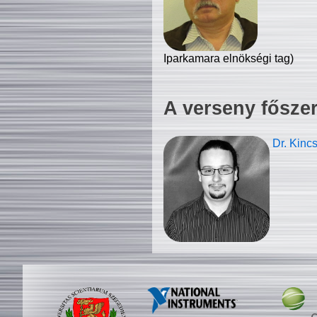
Iparkamara elnökségi tag)
A verseny fősze
Dr. Kinc