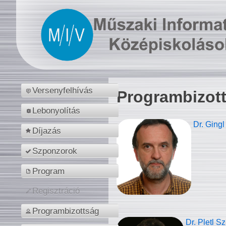
Versenyfelhívás
Programbizot
Lebonyolítás
Dr. Gingl
Díjazás
Szponzorok
Program
Regisztráció
Programbizottság
Dr. Pletl S