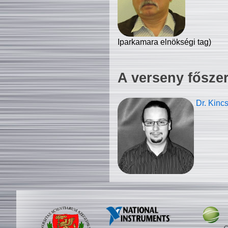
Iparkamara elnökségi tag)
A verseny fősze
Dr. Kinc