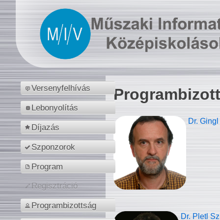
Versenyfelhívás
Programbizot
Lebonyolítás
Dr. Gingl
Díjazás
Szponzorok
Program
Regisztráció
Programbizottság
Dr. Pletl S