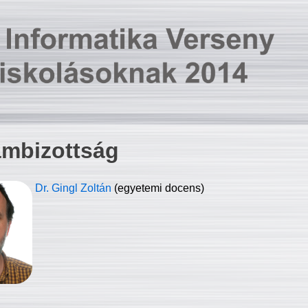
ambizottság
Dr. Gingl Zoltán
(egyetemi docens)