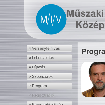
Versenyfelhívás
Progr
Lebonyolítás
Díjazás
Szponzorok
Program
Regisztráció
Programbizottság