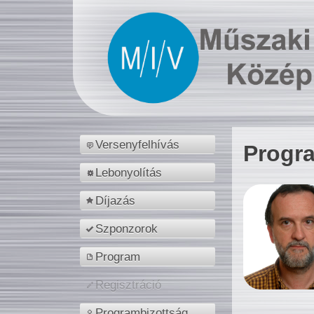
Versenyfelhívás
Progr
Lebonyolítás
Díjazás
Szponzorok
Program
Regisztráció
Programbizottság