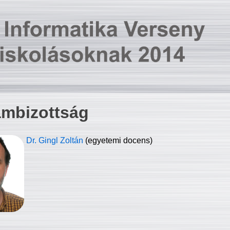
ambizottság
Dr. Gingl Zoltán
(egyetemi docens)