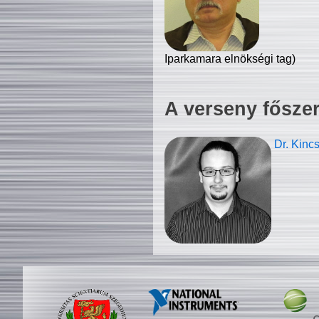
Iparkamara elnökségi tag)
A verseny fősze
Dr. Kinc