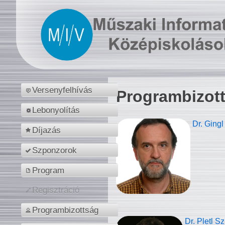
Versenyfelhívás
Programbizot
Lebonyolítás
Dr. Gingl
Díjazás
Szponzorok
Program
Regisztráció
Programbizottság
Dr. Pletl S