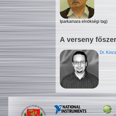
Iparkamara elnökségi tag)
A verseny fősze
Dr. Kinc