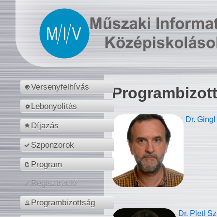
Versenyfelhívás
Programbizot
Lebonyolítás
Dr. Gingl
Díjazás
Szponzorok
Program
Regisztráció
Programbizottság
Dr. Pletl S