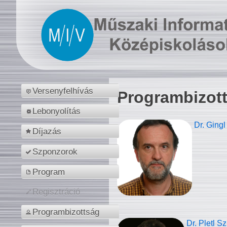
Versenyfelhívás
Programbizot
Lebonyolítás
Dr. Gingl
Díjazás
Szponzorok
Program
Regisztráció
Programbizottság
Dr. Pletl S