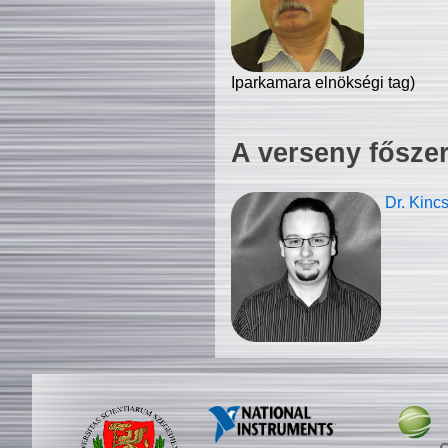
Iparkamara elnökségi tag)
A verseny fősze
Dr. Kinc