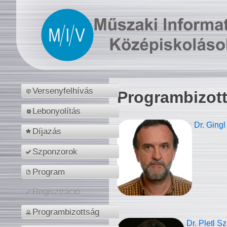
Versenyfelhívás
Programbizot
Lebonyolítás
Dr. Gingl
Díjazás
Szponzorok
Program
Regisztráció
Programbizottság
Dr. Pletl S