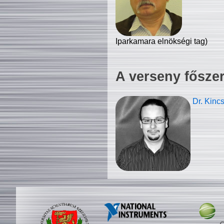
Iparkamara elnökségi tag)
A verseny fősze
Dr. Kinc