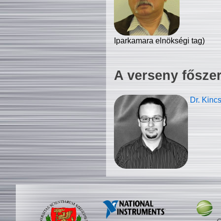
Iparkamara elnökségi tag)
A verseny fősze
Dr. Kinc