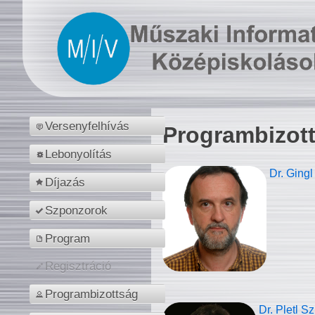
Versenyfelhívás
Programbizot
Lebonyolítás
Dr. Gingl
Díjazás
Szponzorok
Program
Regisztráció
Programbizottság
Dr. Pletl S