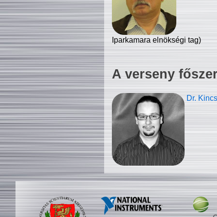
Iparkamara elnökségi tag)
A verseny fősze
Dr. Kinc