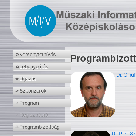
Versenyfelhívás
Programbizot
Lebonyolítás
Dr. Gingl
Díjazás
Szponzorok
Program
Regisztráció
Programbizottság
Dr. Pletl S