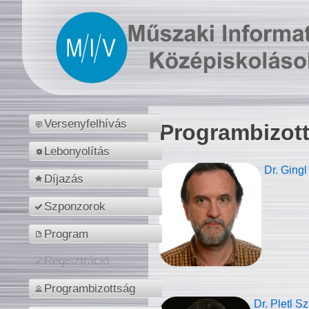
Versenyfelhívás
Programbizot
Lebonyolítás
Dr. Gingl
Díjazás
Szponzorok
Program
Regisztráció
Programbizottság
Dr. Pletl S