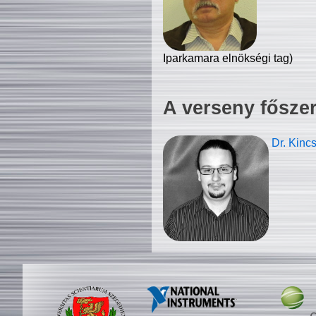
Iparkamara elnökségi tag)
A verseny fősze
Dr. Kinc