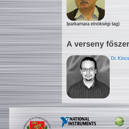
Iparkamara elnökségi tag)
A verseny fősze
Dr. Kinc