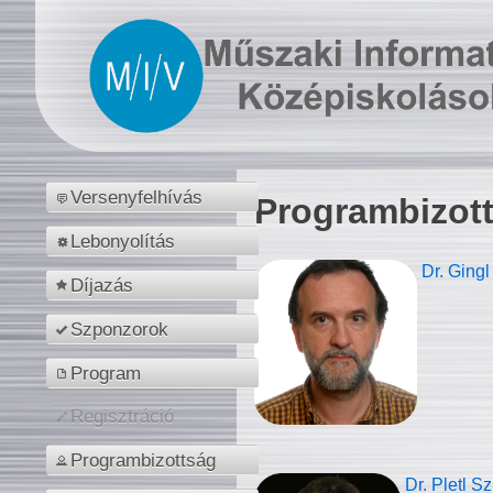
Versenyfelhívás
Programbizot
Lebonyolítás
Dr. Gingl
Díjazás
Szponzorok
Program
Regisztráció
Programbizottság
Dr. Pletl S