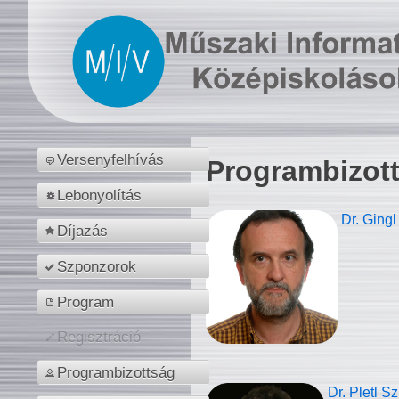
Versenyfelhívás
Programbizot
Lebonyolítás
Dr. Gingl
Díjazás
Szponzorok
Program
Regisztráció
Programbizottság
Dr. Pletl S