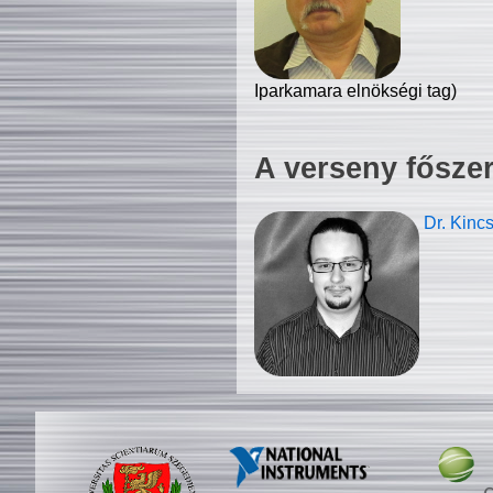
Iparkamara elnökségi tag)
A verseny fősze
Dr. Kinc