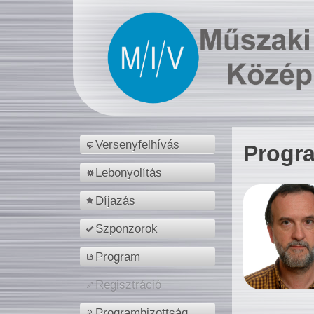
Versenyfelhívás
Progr
Lebonyolítás
Díjazás
Szponzorok
Program
Regisztráció
Programbizottság