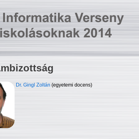
ambizottság
Dr. Gingl Zoltán
(egyetemi docens)