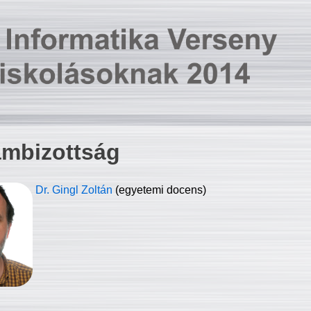
ambizottság
Dr. Gingl Zoltán
(egyetemi docens)