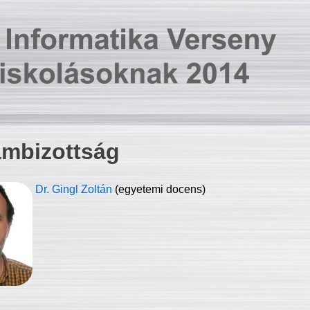
ambizottság
Dr. Gingl Zoltán
(egyetemi docens)