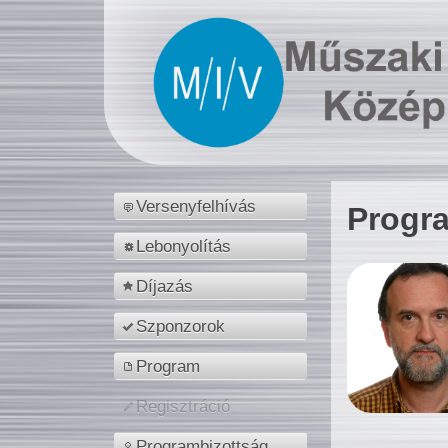
Versenyfelhívás
Progr
Lebonyolítás
Díjazás
Szponzorok
Program
Regisztráció
Programbizottság