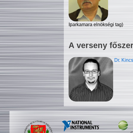
Iparkamara elnökségi tag)
A verseny fősze
Dr. Kinc