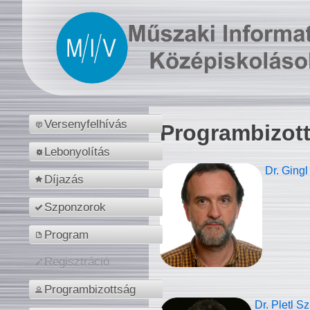
Versenyfelhívás
Programbizot
Lebonyolítás
Dr. Gingl
Díjazás
Szponzorok
Program
Regisztráció
Programbizottság
Dr. Pletl S