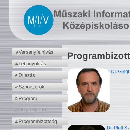
Versenyfelhívás
Programbizot
Lebonyolítás
Dr. Gingl
Díjazás
Szponzorok
Program
Regisztráció
Programbizottság
Dr. Pletl S