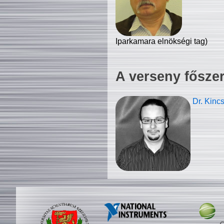
Iparkamara elnökségi tag)
A verseny fősze
Dr. Kinc