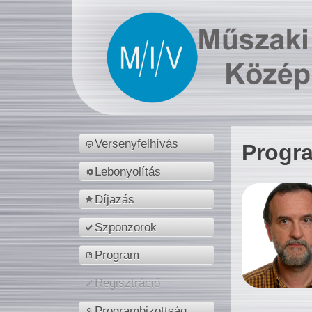
Versenyfelhívás
Progr
Lebonyolítás
Díjazás
Szponzorok
Program
Regisztráció
Programbizottság