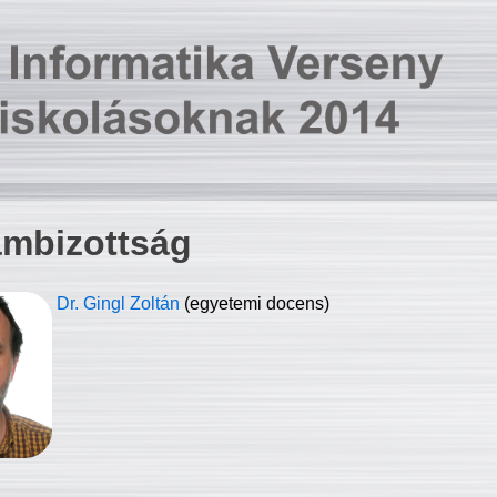
ambizottság
Dr. Gingl Zoltán
(egyetemi docens)