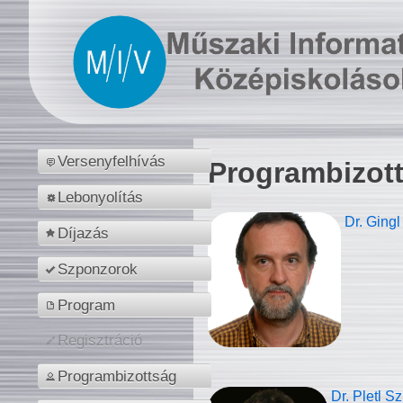
Versenyfelhívás
Programbizot
Lebonyolítás
Dr. Gingl
Díjazás
Szponzorok
Program
Regisztráció
Programbizottság
Dr. Pletl S