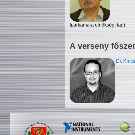
Iparkamara elnökségi tag)
A verseny fősze
Dr. Kinc