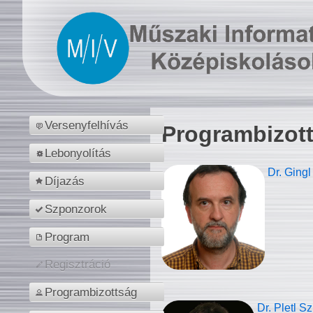
Versenyfelhívás
Programbizot
Lebonyolítás
Dr. Gingl
Díjazás
Szponzorok
Program
Regisztráció
Programbizottság
Dr. Pletl S