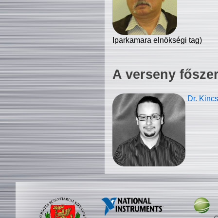
Iparkamara elnökségi tag)
A verseny fősze
Dr. Kinc