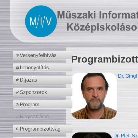
Versenyfelhívás
Programbizot
Lebonyolítás
Dr. Gingl
Díjazás
Szponzorok
Program
Regisztráció
Programbizottság
Dr. Pletl S