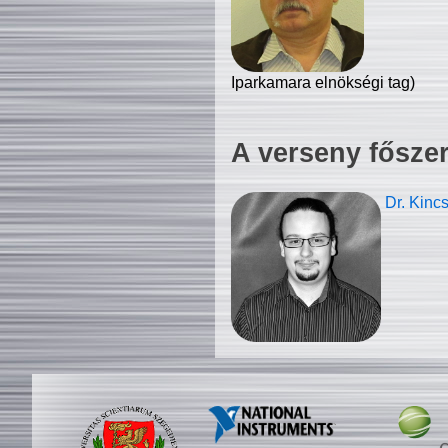
Iparkamara elnökségi tag)
A verseny fősze
Dr. Kinc