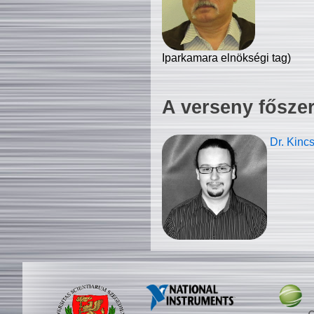
Iparkamara elnökségi tag)
A verseny fősze
Dr. Kinc