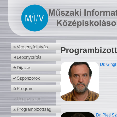
Versenyfelhívás
Programbizot
Lebonyolítás
Dr. Gingl
Díjazás
Szponzorok
Program
Regisztráció
Programbizottság
Dr. Pletl S