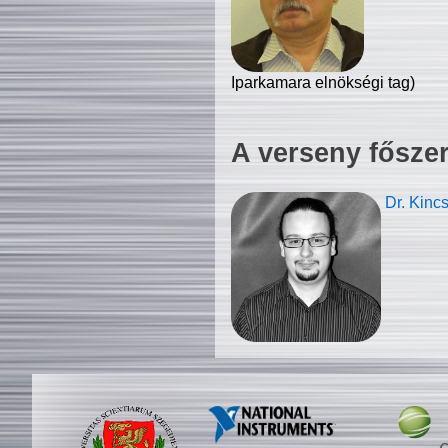
Iparkamara elnökségi tag)
A verseny fősze
Dr. Kinc