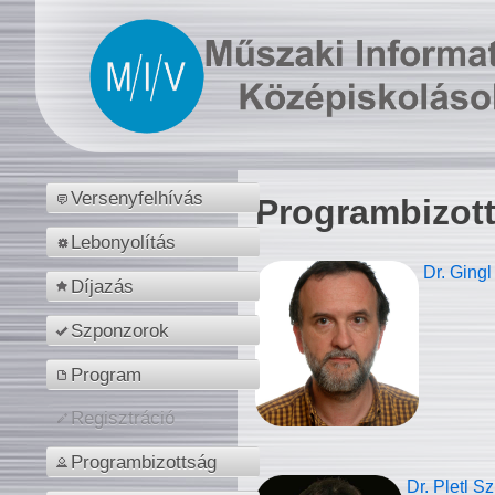
Versenyfelhívás
Programbizot
Lebonyolítás
Dr. Gingl
Díjazás
Szponzorok
Program
Regisztráció
Programbizottság
Dr. Pletl S