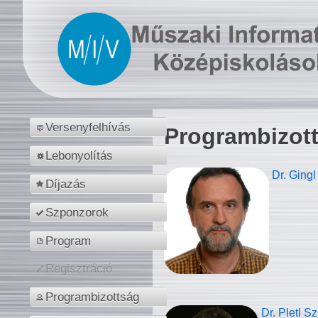
Versenyfelhívás
Programbizot
Lebonyolítás
Dr. Gingl
Díjazás
Szponzorok
Program
Regisztráció
Programbizottság
Dr. Pletl S