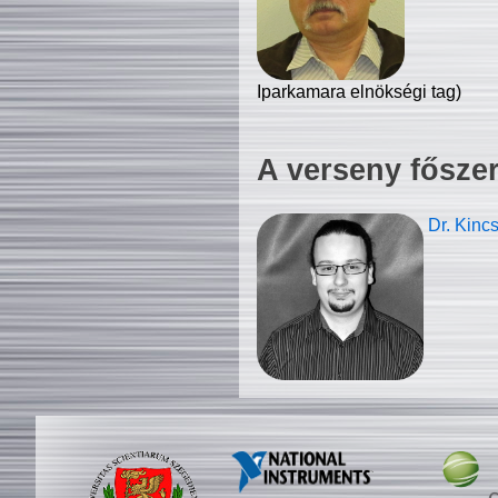
Iparkamara elnökségi tag)
A verseny fősze
Dr. Kinc