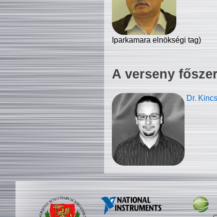
Iparkamara elnökségi tag)
A verseny fősze
Dr. Kinc