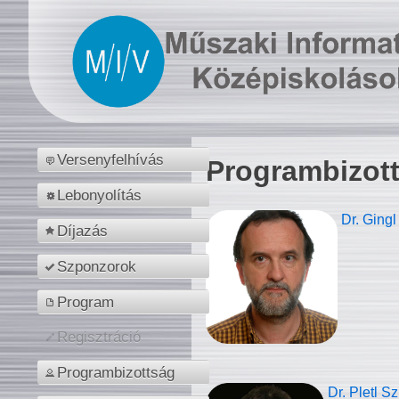
Versenyfelhívás
Programbizot
Lebonyolítás
Dr. Gingl
Díjazás
Szponzorok
Program
Regisztráció
Programbizottság
Dr. Pletl S