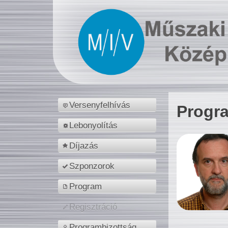
Versenyfelhívás
Progr
Lebonyolítás
Díjazás
Szponzorok
Program
Regisztráció
Programbizottság