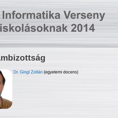
ambizottság
Dr. Gingl Zoltán
(egyetemi docens)