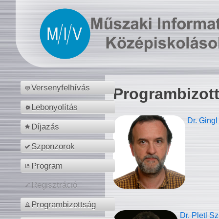
Versenyfelhívás
Programbizot
Lebonyolítás
Dr. Gingl
Díjazás
Szponzorok
Program
Regisztráció
Programbizottság
Dr. Pletl S