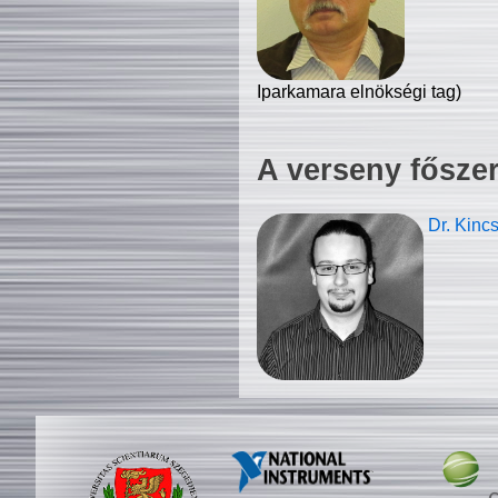
Iparkamara elnökségi tag)
A verseny fősze
Dr. Kinc