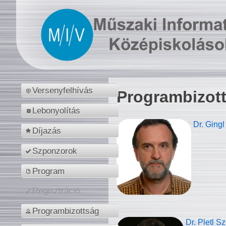
Versenyfelhívás
Programbizot
Lebonyolítás
Dr. Gingl
Díjazás
Szponzorok
Program
Regisztráció
Programbizottság
Dr. Pletl S