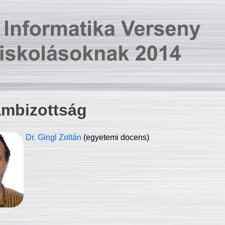
ambizottság
Dr. Gingl Zoltán
(egyetemi docens)