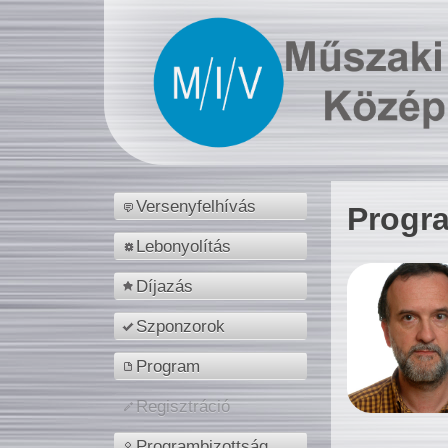
Versenyfelhívás
Progr
Lebonyolítás
Díjazás
Szponzorok
Program
Regisztráció
Programbizottság