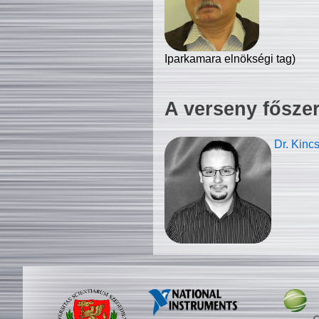
Iparkamara elnökségi tag)
A verseny fősze
Dr. Kinc