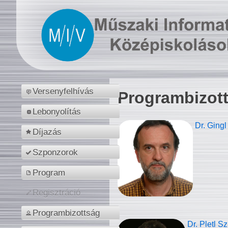
Versenyfelhívás
Programbizot
Lebonyolítás
Dr. Gingl
Díjazás
Szponzorok
Program
Regisztráció
Programbizottság
Dr. Pletl S