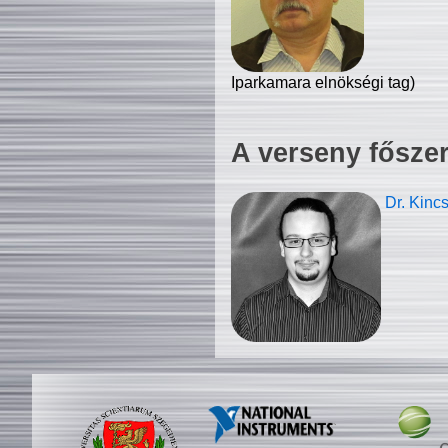
Iparkamara elnökségi tag)
A verseny fősze
Dr. Kinc