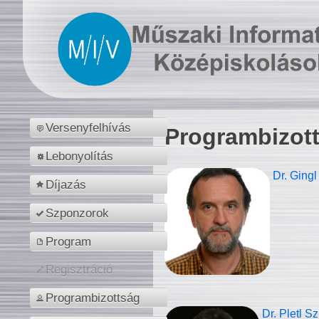
Versenyfelhívás
Programbizot
Lebonyolítás
Dr. Gingl
Díjazás
Szponzorok
Program
Regisztráció
Programbizottság
Dr. Pletl S