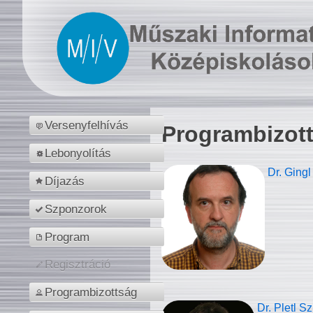
Versenyfelhívás
Programbizot
Lebonyolítás
Dr. Gingl
Díjazás
Szponzorok
Program
Regisztráció
Programbizottság
Dr. Pletl S