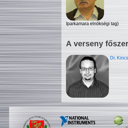
Iparkamara elnökségi tag)
A verseny fősze
Dr. Kinc