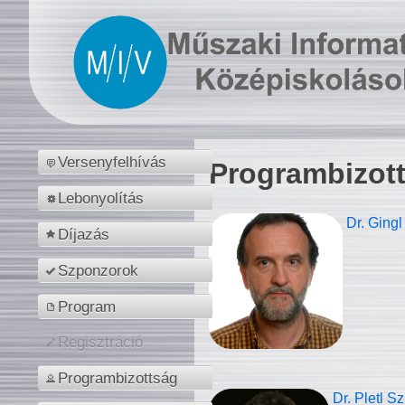
Versenyfelhívás
Programbizot
Lebonyolítás
Dr. Gingl
Díjazás
Szponzorok
Program
Regisztráció
Programbizottság
Dr. Pletl S