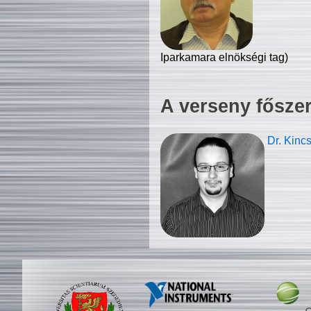
Iparkamara elnökségi tag)
A verseny fősze
Dr. Kinc