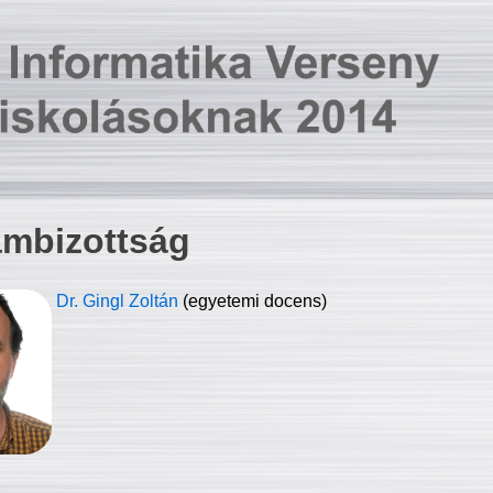
ambizottság
Dr. Gingl Zoltán
(egyetemi docens)