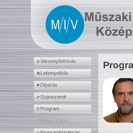
Versenyfelhívás
Progr
Lebonyolítás
Díjazás
Szponzorok
Program
Regisztráció
Programbizottság