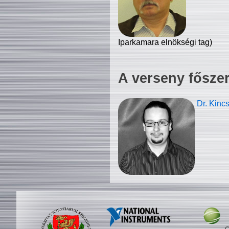
Iparkamara elnökségi tag)
A verseny fősze
Dr. Kinc