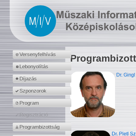
Versenyfelhívás
Programbizot
Lebonyolítás
Dr. Gingl
Díjazás
Szponzorok
Program
Regisztráció
Programbizottság
Dr. Pletl S