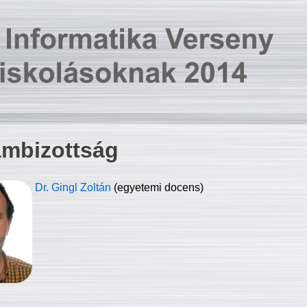
ambizottság
Dr. Gingl Zoltán
(egyetemi docens)