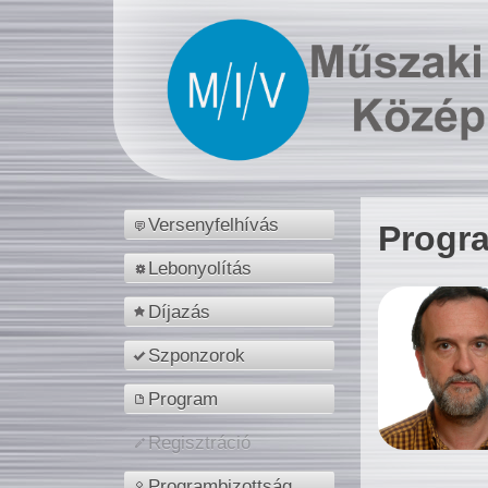
Versenyfelhívás
Progr
Lebonyolítás
Díjazás
Szponzorok
Program
Regisztráció
Programbizottság