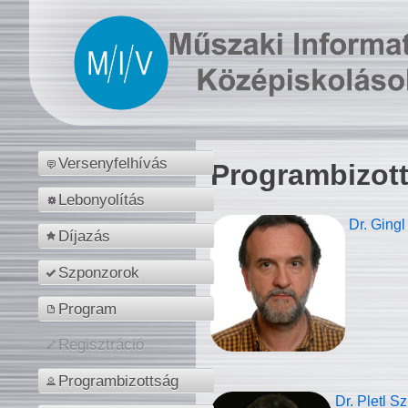
Versenyfelhívás
Programbizot
Lebonyolítás
Dr. Gingl
Díjazás
Szponzorok
Program
Regisztráció
Programbizottság
Dr. Pletl S