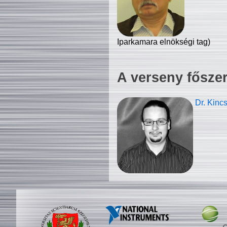
Iparkamara elnökségi tag)
A verseny fősze
Dr. Kinc