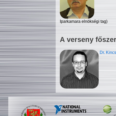
Iparkamara elnökségi tag)
A verseny fősze
Dr. Kinc