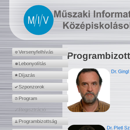
Versenyfelhívás
Programbizot
Lebonyolítás
Dr. Gingl
Díjazás
Szponzorok
Program
Regisztráció
Programbizottság
Dr. Pletl S